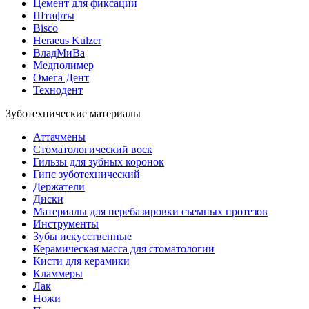
Цемент для фиксации
Штифты
Bisco
Heraeus Kulzer
ВладМиВа
Медполимер
Омега Дент
Технодент
Зуботехнические материалы
Аттачмены
Стоматологический воск
Гильзы для зубных коронок
Гипс зуботехнический
Держатели
Диски
Материалы для перебазировки съемных протезов
Инструменты
Зубы искусственные
Керамическая масса для стоматологии
Кисти для керамики
Кламмеры
Лак
Ножи