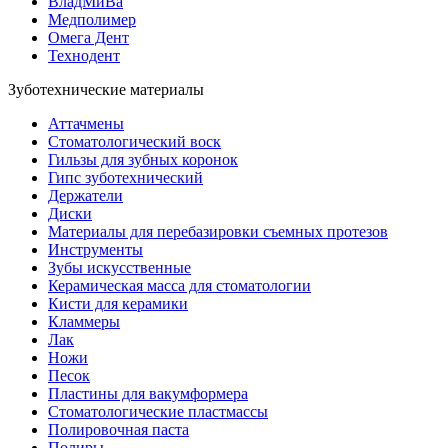
ВладМиВа
Медполимер
Омега Дент
Технодент
Зуботехнические материалы
Аттачмены
Стоматологический воск
Гильзы для зубных коронок
Гипс зуботехнический
Держатели
Диски
Материалы для перебазировки съемных протезов
Инструменты
Зубы искусственные
Керамическая масса для стоматологии
Кисти для керамики
Кламмеры
Лак
Ножи
Песок
Пластины для вакумформера
Стоматологические пластмассы
Полировочная паста
Полиры