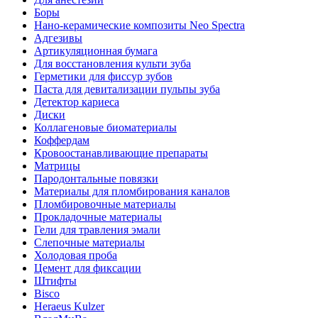
Боры
Нано-керамические композиты Neo Spectra
Адгезивы
Артикуляционная бумага
Для восстановления культи зуба
Герметики для фиссур зубов
Паста для девитализации пульпы зуба
Детектор кариеса
Диски
Коллагеновые биоматериалы
Коффердам
Кровоостанавливающие препараты
Матрицы
Пародонтальные повязки
Материалы для пломбирования каналов
Пломбировочные материалы
Прокладочные материалы
Гели для травления эмали
Слепочные материалы
Холодовая проба
Цемент для фиксации
Штифты
Bisco
Heraeus Kulzer