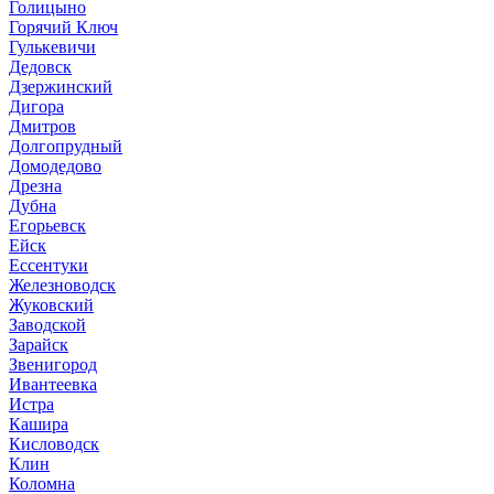
Голицыно
Горячий Ключ
Гулькевичи
Дедовск
Дзержинский
Дигора
Дмитров
Долгопрудный
Домодедово
Дрезна
Дубна
Егорьевск
Ейск
Ессентуки
Железноводск
Жуковский
Заводской
Зарайск
Звенигород
Ивантеевка
Истра
Кашира
Кисловодск
Клин
Коломна