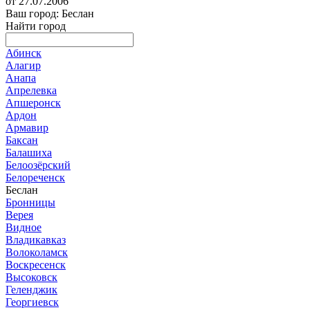
от 27.07.2006
Ваш город: Беслан
Найти город
Абинск
Алагир
Анапа
Апрелевка
Апшеронск
Ардон
Армавир
Баксан
Балашиха
Белоозёрский
Белореченск
Беслан
Бронницы
Верея
Видное
Владикавказ
Волоколамск
Воскресенск
Высоковск
Геленджик
Георгиевск