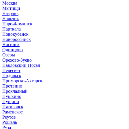
Москва
Мытищи
Назрань
Нальчик
Наро-Фоминск
Нарткала
Новокубанск
Новороссийск
Ногинск
Одинцово
Озёры
Орехово-Зуево
Павловский-Посад
Пересвет
Подольск
Приморско-Ахтарск
Протвино
Прохладный
Пушкино
Пущино
Пятигорск
Раменское
Реутов
Рошаль
Руза