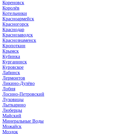
Кореновск
Королёв
Котельники
Красноармейск
Красногорск
Краснодар
Краснозаводск
Краснознаменск
Кропоткин
Крымск
Кубинка
Курганинск
Куровское
Лабинск
Лермонтов
Ликино-Дулёво
Лобня
Лосино-Петровский
Луховицы
Лыткарино
Люберцы
Майский
Минеральные Воды
Можайск
Моздок