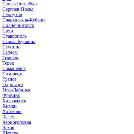
Санкт-Петербург
Сергиев-Посад
Серпухов
Славянск-на-Кубани
Солнечногорск
Сочи
Ставрополь
Старая-Купавна
Ступино
Талдом
Темрюк
Терек
Тимашевск
Тихорецк
Туапсе
Тырныауз
Усть-Лабинск
Фрязино
Хадыженск
Химки
Хотьково
Чегем
Черноголовка
Чехов
Шатура