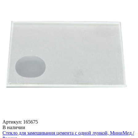
Артикул: 165675
В наличии
Стекло для замешивания цемента с одной лункой, МиниМед /