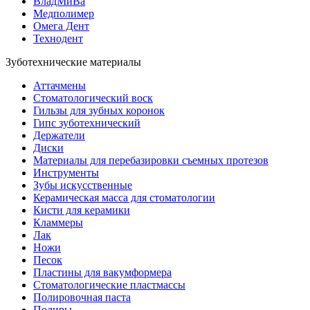
ВладМиВа
Медполимер
Омега Дент
Технодент
Зуботехнические материалы
Аттачмены
Стоматологический воск
Гильзы для зубных коронок
Гипс зуботехнический
Держатели
Диски
Материалы для перебазировки съемных протезов
Инструменты
Зубы искусственные
Керамическая масса для стоматологии
Кисти для керамики
Кламмеры
Лак
Ножи
Песок
Пластины для вакумформера
Стоматологические пластмассы
Полировочная паста
Полиры