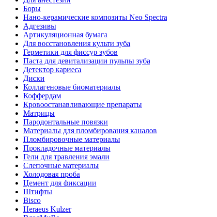
Боры
Нано-керамические композиты Neo Spectra
Адгезивы
Артикуляционная бумага
Для восстановления культи зуба
Герметики для фиссур зубов
Паста для девитализации пульпы зуба
Детектор кариеса
Диски
Коллагеновые биоматериалы
Коффердам
Кровоостанавливающие препараты
Матрицы
Пародонтальные повязки
Материалы для пломбирования каналов
Пломбировочные материалы
Прокладочные материалы
Гели для травления эмали
Слепочные материалы
Холодовая проба
Цемент для фиксации
Штифты
Bisco
Heraeus Kulzer