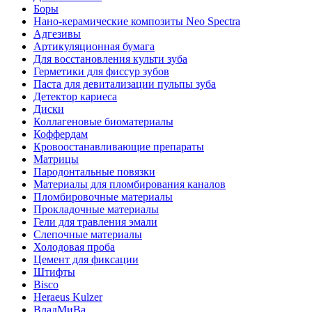
Боры
Нано-керамические композиты Neo Spectra
Адгезивы
Артикуляционная бумага
Для восстановления культи зуба
Герметики для фиссур зубов
Паста для девитализации пульпы зуба
Детектор кариеса
Диски
Коллагеновые биоматериалы
Коффердам
Кровоостанавливающие препараты
Матрицы
Пародонтальные повязки
Материалы для пломбирования каналов
Пломбировочные материалы
Прокладочные материалы
Гели для травления эмали
Слепочные материалы
Холодовая проба
Цемент для фиксации
Штифты
Bisco
Heraeus Kulzer
ВладМиВа