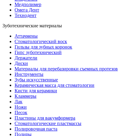
Медполимер
Омега Дент
Технодент
Зуботехнические материалы
Аттачмены
Стоматологический воск
Гильзы для зубных коронок
Гипс зуботехнический
Держатели
Диски
Материалы для перебазировки съемных протезов
Инструменты
Зубы искусственные
Керамическая масса для стоматологии
Кисти для керамики
Кламмеры
Лак
Ножи
Песок
Пластины для вакумформера
Стоматологические пластмассы
Полировочная паста
Полиры