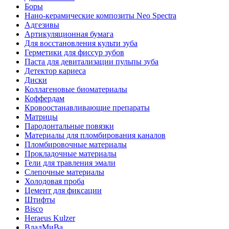
Боры
Нано-керамические композиты Neo Spectra
Адгезивы
Артикуляционная бумага
Для восстановления культи зуба
Герметики для фиссур зубов
Паста для девитализации пульпы зуба
Детектор кариеса
Диски
Коллагеновые биоматериалы
Коффердам
Кровоостанавливающие препараты
Матрицы
Пародонтальные повязки
Материалы для пломбирования каналов
Пломбировочные материалы
Прокладочные материалы
Гели для травления эмали
Слепочные материалы
Холодовая проба
Цемент для фиксации
Штифты
Bisco
Heraeus Kulzer
ВладМиВа