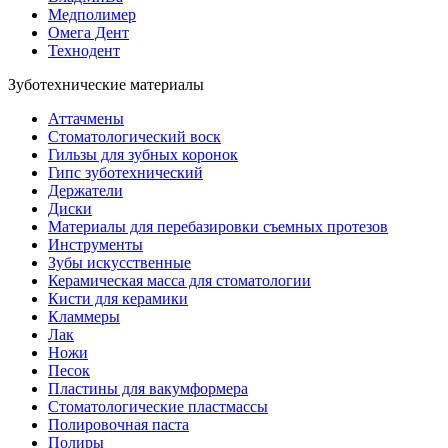
Медполимер
Омега Дент
Технодент
Зуботехнические материалы
Аттачмены
Стоматологический воск
Гильзы для зубных коронок
Гипс зуботехнический
Держатели
Диски
Материалы для перебазировки съемных протезов
Инструменты
Зубы искусственные
Керамическая масса для стоматологии
Кисти для керамики
Кламмеры
Лак
Ножи
Песок
Пластины для вакумформера
Стоматологические пластмассы
Полировочная паста
Полиры