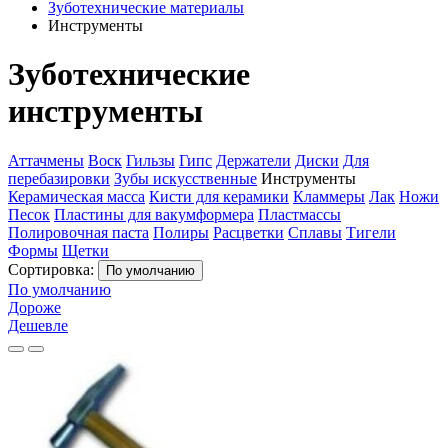
Зуботехнические материалы
Инструменты
Зуботехнические
инструменты
Аттачмены
Воск
Гильзы
Гипс
Держатели
Диски
Для
перебазировки
Зубы искусственные
Инструменты
Керамическая масса
Кисти для керамики
Кламмеры
Лак
Ножи
Песок
Пластины для вакумформера
Пластмассы
Полировочная паста
Полиры
Расцветки
Сплавы
Тигели
Формы
Щетки
Сортировка:
По умолчанию
По умолчанию
Дороже
Дешевле