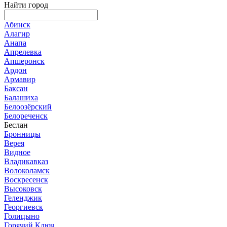
Найти город
Абинск
Алагир
Анапа
Апрелевка
Апшеронск
Ардон
Армавир
Баксан
Балашиха
Белоозёрский
Белореченск
Беслан
Бронницы
Верея
Видное
Владикавказ
Волоколамск
Воскресенск
Высоковск
Геленджик
Георгиевск
Голицыно
Горячий Ключ