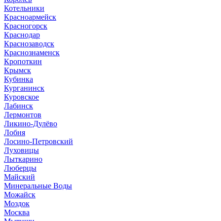
Котельники
Красноармейск
Красногорск
Краснодар
Краснозаводск
Краснознаменск
Кропоткин
Крымск
Кубинка
Курганинск
Куровское
Лабинск
Лермонтов
Ликино-Дулёво
Лобня
Лосино-Петровский
Луховицы
Лыткарино
Люберцы
Майский
Минеральные Воды
Можайск
Моздок
Москва