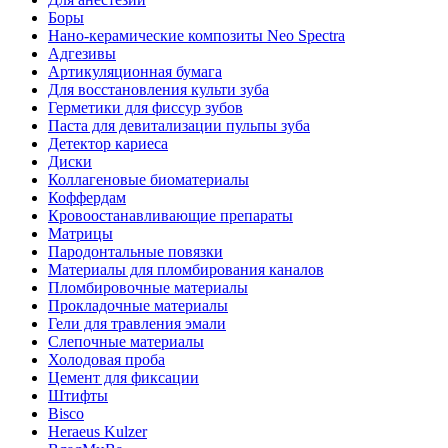
Боры
Нано-керамические композиты Neo Spectra
Адгезивы
Артикуляционная бумага
Для восстановления культи зуба
Герметики для фиссур зубов
Паста для девитализации пульпы зуба
Детектор кариеса
Диски
Коллагеновые биоматериалы
Коффердам
Кровоостанавливающие препараты
Матрицы
Пародонтальные повязки
Материалы для пломбирования каналов
Пломбировочные материалы
Прокладочные материалы
Гели для травления эмали
Слепочные материалы
Холодовая проба
Цемент для фиксации
Штифты
Bisco
Heraeus Kulzer