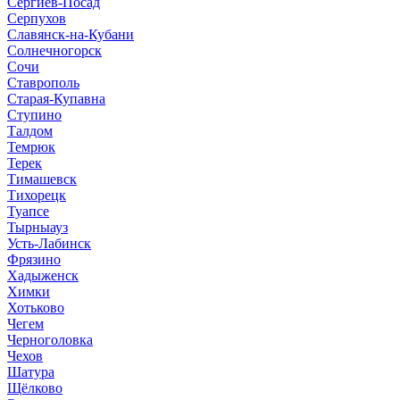
Сергиев-Посад
Серпухов
Славянск-на-Кубани
Солнечногорск
Сочи
Ставрополь
Старая-Купавна
Ступино
Талдом
Темрюк
Терек
Тимашевск
Тихорецк
Туапсе
Тырныауз
Усть-Лабинск
Фрязино
Хадыженск
Химки
Хотьково
Чегем
Черноголовка
Чехов
Шатура
Щёлково