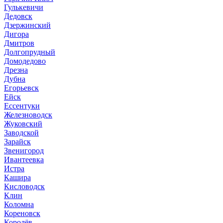
Гулькевичи
Дедовск
Дзержинский
Дигора
Дмитров
Долгопрудный
Домодедово
Дрезна
Дубна
Егорьевск
Ейск
Ессентуки
Железноводск
Жуковский
Заводской
Зарайск
Звенигород
Ивантеевка
Истра
Кашира
Кисловодск
Клин
Коломна
Кореновск
Королёв