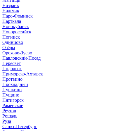
Мытищи
Назрань
Нальчик
Наро-Фоминск
Нарткала
Новокубанск
Новороссийск
Ногинск
Одинцово
Озёры
Орехово-Зуево
Павловский-Посад
Пересвет
Подольск
Приморско-Ахтарск
Протвино
Прохладный
Пушкино
Пущино
Пятигорск
Раменское
Реутов
Рошаль
Руза
Санкт-Петербург