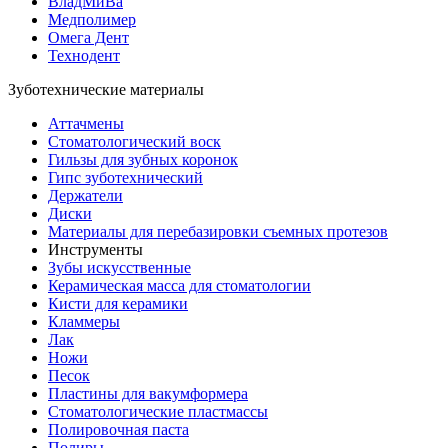
ВладМиВа
Медполимер
Омега Дент
Технодент
Зуботехнические материалы
Аттачмены
Стоматологический воск
Гильзы для зубных коронок
Гипс зуботехнический
Держатели
Диски
Материалы для перебазировки съемных протезов
Инструменты
Зубы искусственные
Керамическая масса для стоматологии
Кисти для керамики
Кламмеры
Лак
Ножи
Песок
Пластины для вакумформера
Стоматологические пластмассы
Полировочная паста
Полиры