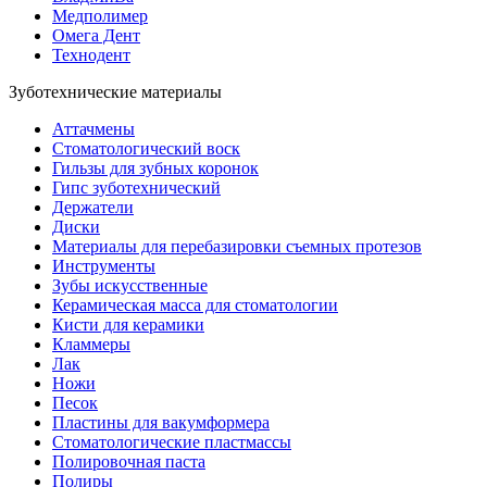
Медполимер
Омега Дент
Технодент
Зуботехнические материалы
Аттачмены
Стоматологический воск
Гильзы для зубных коронок
Гипс зуботехнический
Держатели
Диски
Материалы для перебазировки съемных протезов
Инструменты
Зубы искусственные
Керамическая масса для стоматологии
Кисти для керамики
Кламмеры
Лак
Ножи
Песок
Пластины для вакумформера
Стоматологические пластмассы
Полировочная паста
Полиры