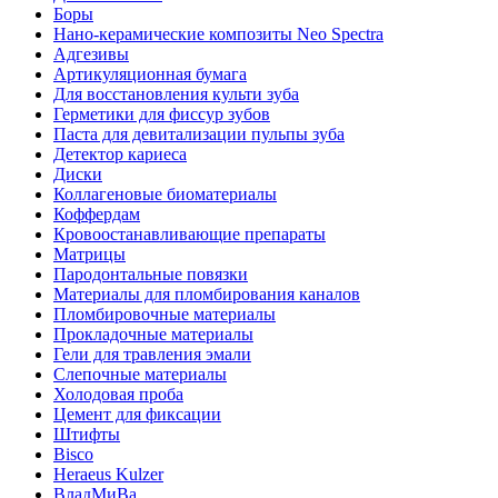
Боры
Нано-керамические композиты Neo Spectra
Адгезивы
Артикуляционная бумага
Для восстановления культи зуба
Герметики для фиссур зубов
Паста для девитализации пульпы зуба
Детектор кариеса
Диски
Коллагеновые биоматериалы
Коффердам
Кровоостанавливающие препараты
Матрицы
Пародонтальные повязки
Материалы для пломбирования каналов
Пломбировочные материалы
Прокладочные материалы
Гели для травления эмали
Слепочные материалы
Холодовая проба
Цемент для фиксации
Штифты
Bisco
Heraeus Kulzer
ВладМиВа