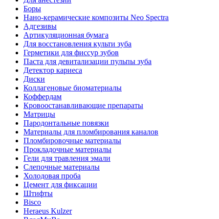
Боры
Нано-керамические композиты Neo Spectra
Адгезивы
Артикуляционная бумага
Для восстановления культи зуба
Герметики для фиссур зубов
Паста для девитализации пульпы зуба
Детектор кариеса
Диски
Коллагеновые биоматериалы
Коффердам
Кровоостанавливающие препараты
Матрицы
Пародонтальные повязки
Материалы для пломбирования каналов
Пломбировочные материалы
Прокладочные материалы
Гели для травления эмали
Слепочные материалы
Холодовая проба
Цемент для фиксации
Штифты
Bisco
Heraeus Kulzer