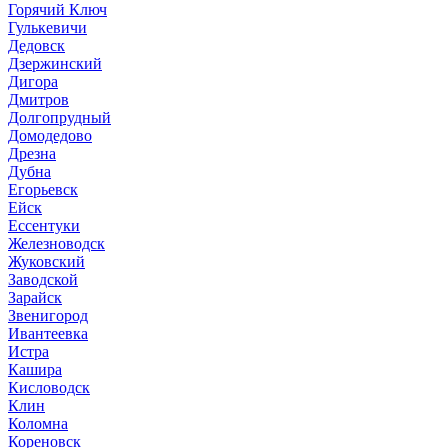
Горячий Ключ
Гулькевичи
Дедовск
Дзержинский
Дигора
Дмитров
Долгопрудный
Домодедово
Дрезна
Дубна
Егорьевск
Ейск
Ессентуки
Железноводск
Жуковский
Заводской
Зарайск
Звенигород
Ивантеевка
Истра
Кашира
Кисловодск
Клин
Коломна
Кореновск