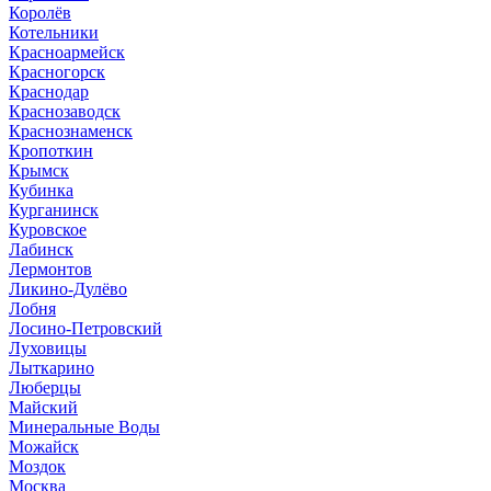
Королёв
Котельники
Красноармейск
Красногорск
Краснодар
Краснозаводск
Краснознаменск
Кропоткин
Крымск
Кубинка
Курганинск
Куровское
Лабинск
Лермонтов
Ликино-Дулёво
Лобня
Лосино-Петровский
Луховицы
Лыткарино
Люберцы
Майский
Минеральные Воды
Можайск
Моздок
Москва