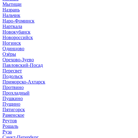
Мытищи
Назрань
Нальчик
Наро-Фоминск
Нарткала
Новокубанск
Новороссийск
Ногинск
Одинцово
Озёры
Орехово-Зуево
Павловский-Посад
Пересвет
Подольск
Приморско-Ахтарск
Протвино
Прохладный
Пушкино
Пущино
Пятигорск
Раменское
Реутов
Рошаль
Руза
Санкт-Петербург