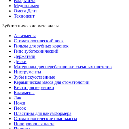
ВладМиВа
Медполимер
Омега Дент
Технодент
Зуботехнические материалы
Аттачмены
Стоматологический воск
Гильзы для зубных коронок
Гипс зуботехнический
Держатели
Диски
Материалы для перебазировки съемных протезов
Инструменты
Зубы искусственные
Керамическая масса для стоматологии
Кисти для керамики
Кламмеры
Лак
Ножи
Песок
Пластины для вакумформера
Стоматологические пластмассы
Полировочная паста
Полиры