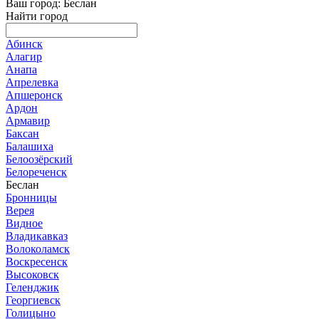
Ваш город: Беслан
Найти город
Абинск
Алагир
Анапа
Апрелевка
Апшеронск
Ардон
Армавир
Баксан
Балашиха
Белоозёрский
Белореченск
Беслан
Бронницы
Верея
Видное
Владикавказ
Волоколамск
Воскресенск
Высоковск
Геленджик
Георгиевск
Голицыно