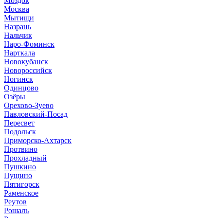
Моздок
Москва
Мытищи
Назрань
Нальчик
Наро-Фоминск
Нарткала
Новокубанск
Новороссийск
Ногинск
Одинцово
Озёры
Орехово-Зуево
Павловский-Посад
Пересвет
Подольск
Приморско-Ахтарск
Протвино
Прохладный
Пушкино
Пущино
Пятигорск
Раменское
Реутов
Рошаль