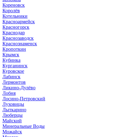
Кореновск
Королёв
Котельники
Красноармейск
Красногорск
Краснодар
Краснозаводск
Краснознаменск
Кропоткин
Крымск
Кубинка
Курганинск
Куровское
Лабинск
Лермонтов
Ликино-Дулёво
Лобня
Лосино-Петровский
Луховицы
Лыткарино
Люберцы
Майский
Минеральные Воды
Можайск