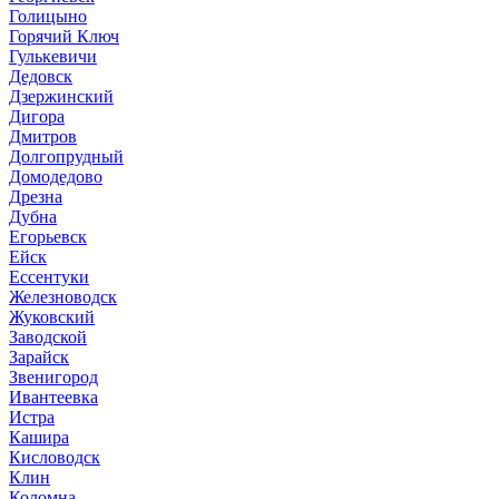
Голицыно
Горячий Ключ
Гулькевичи
Дедовск
Дзержинский
Дигора
Дмитров
Долгопрудный
Домодедово
Дрезна
Дубна
Егорьевск
Ейск
Ессентуки
Железноводск
Жуковский
Заводской
Зарайск
Звенигород
Ивантеевка
Истра
Кашира
Кисловодск
Клин
Коломна