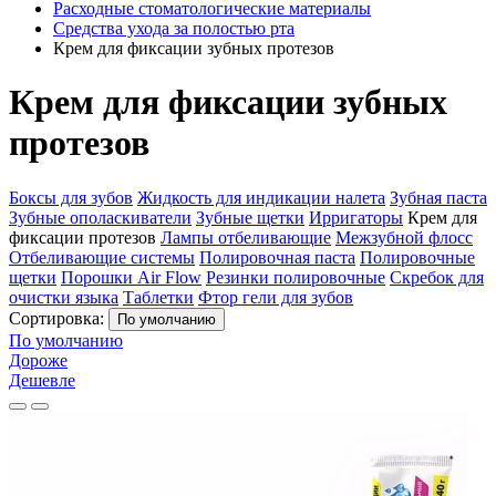
Расходные стоматологические материалы
Средства ухода за полостью рта
Крем для фиксации зубных протезов
Крем для фиксации зубных
протезов
Боксы для зубов
Жидкость для индикации налета
Зубная паста
Зубные ополаскиватели
Зубные щетки
Ирригаторы
Крем для
фиксации протезов
Лампы отбеливающие
Межзубной флосс
Отбеливающие системы
Полировочная паста
Полировочные
щетки
Порошки Air Flow
Резинки полировочные
Скребок для
очистки языка
Таблетки
Фтор гели для зубов
Сортировка:
По умолчанию
По умолчанию
Дороже
Дешевле