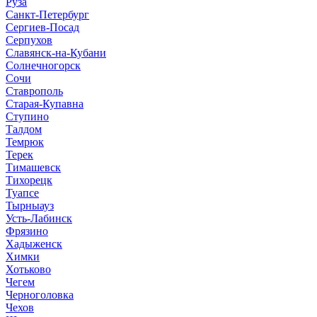
Руза
Санкт-Петербург
Сергиев-Посад
Серпухов
Славянск-на-Кубани
Солнечногорск
Сочи
Ставрополь
Старая-Купавна
Ступино
Талдом
Темрюк
Терек
Тимашевск
Тихорецк
Туапсе
Тырныауз
Усть-Лабинск
Фрязино
Хадыженск
Химки
Хотьково
Чегем
Черноголовка
Чехов