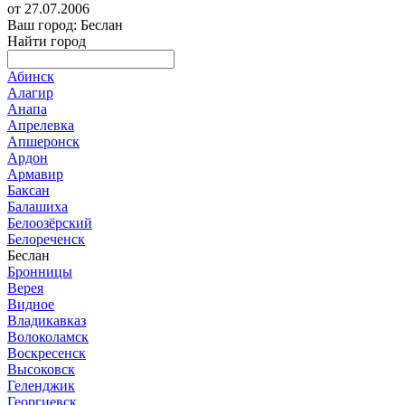
от 27.07.2006
Ваш город: Беслан
Найти город
Абинск
Алагир
Анапа
Апрелевка
Апшеронск
Ардон
Армавир
Баксан
Балашиха
Белоозёрский
Белореченск
Беслан
Бронницы
Верея
Видное
Владикавказ
Волоколамск
Воскресенск
Высоковск
Геленджик
Георгиевск