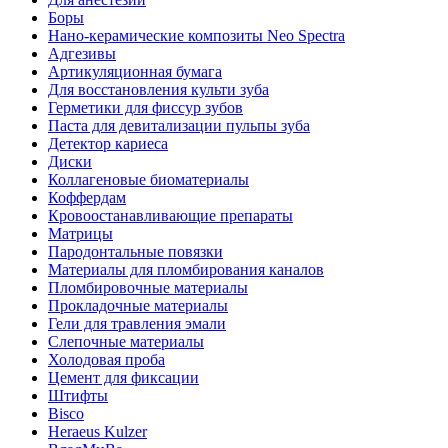
Боры
Нано-керамические композиты Neo Spectra
Адгезивы
Артикуляционная бумага
Для восстановления культи зуба
Герметики для фиссур зубов
Паста для девитализации пульпы зуба
Детектор кариеса
Диски
Коллагеновые биоматериалы
Коффердам
Кровоостанавливающие препараты
Матрицы
Пародонтальные повязки
Материалы для пломбирования каналов
Пломбировочные материалы
Прокладочные материалы
Гели для травления эмали
Слепочные материалы
Холодовая проба
Цемент для фиксации
Штифты
Bisco
Heraeus Kulzer