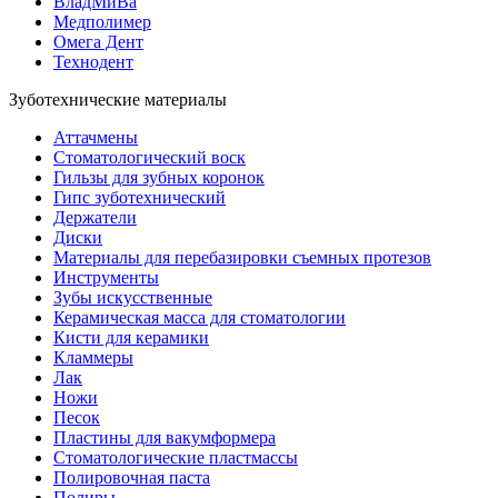
ВладМиВа
Медполимер
Омега Дент
Технодент
Зуботехнические материалы
Аттачмены
Стоматологический воск
Гильзы для зубных коронок
Гипс зуботехнический
Держатели
Диски
Материалы для перебазировки съемных протезов
Инструменты
Зубы искусственные
Керамическая масса для стоматологии
Кисти для керамики
Кламмеры
Лак
Ножи
Песок
Пластины для вакумформера
Стоматологические пластмассы
Полировочная паста
Полиры