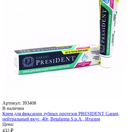
Артикул: 393408
В наличии
Крем для фиксации зубных протезов PRESIDENT Garant,
нейтральный вкус, 40г, Betafarma S.p.A., Италия
Цена:
432 ₽