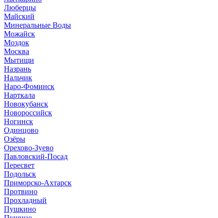
Люберцы
Майский
Минеральные Воды
Можайск
Моздок
Москва
Мытищи
Назрань
Нальчик
Наро-Фоминск
Нарткала
Новокубанск
Новороссийск
Ногинск
Одинцово
Озёры
Орехово-Зуево
Павловский-Посад
Пересвет
Подольск
Приморско-Ахтарск
Протвино
Прохладный
Пушкино
Пущино