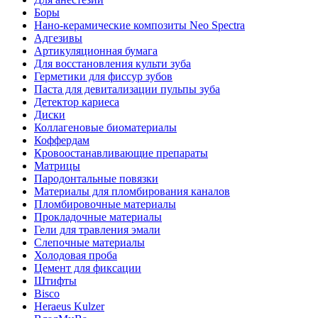
Боры
Нано-керамические композиты Neo Spectra
Адгезивы
Артикуляционная бумага
Для восстановления культи зуба
Герметики для фиссур зубов
Паста для девитализации пульпы зуба
Детектор кариеса
Диски
Коллагеновые биоматериалы
Коффердам
Кровоостанавливающие препараты
Матрицы
Пародонтальные повязки
Материалы для пломбирования каналов
Пломбировочные материалы
Прокладочные материалы
Гели для травления эмали
Слепочные материалы
Холодовая проба
Цемент для фиксации
Штифты
Bisco
Heraeus Kulzer