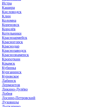
Истра
Кашира
Кисловодск
Клин
Коломна
Кореновск
Королёв
Котельники
Красноармейск
Красногорск
Краснодар
Краснозаводск
Краснознаменск
Кропоткин
Крымск
Кубинка
Курганинск
Куровское
Лабинск
Лермонтов
Ликино-Дулёво
Лобня
Лосино-Петровский
Луховицы
Лыткарино